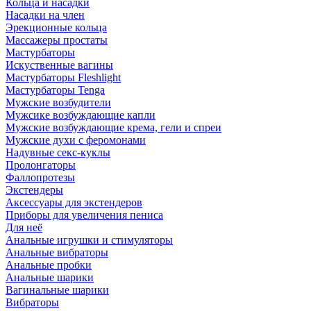
Кольца и насадки
Насадки на член
Эрекционные кольца
Массажеры простаты
Мастурбаторы
Искуственные вагины
Мастурбаторы Fleshlight
Мастурбаторы Tenga
Мужские возбудители
Мужсике возбуждающие капли
Мужские возбуждающие крема, гели и спреи
Мужские духи с феромонами
Надувные секс-куклы
Пролонгаторы
Фаллопротезы
Экстендеры
Аксессуары для экстендеров
Приборы для увеличения пениса
Для неё
Анальные игрушки и стимуляторы
Анальные вибраторы
Анальные пробки
Анальные шарики
Вагинальные шарики
Вибраторы