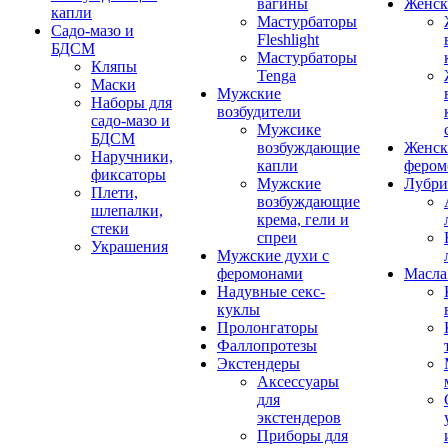
вагины
Женск
капли
Мастурбаторы
Садо-мазо и
Fleshlight
БДСМ
Мастурбаторы
Кляпы
Tenga
Маски
Мужские
Наборы для
возбудители
садо-мазо и
Мужсике
БДСМ
возбуждающие
Женск
Наручники,
капли
фером
фиксаторы
Мужские
Лубри
Плети,
возбуждающие
шлепалки,
крема, гели и
стеки
спреи
Украшения
Мужские духи с
феромонами
Масла
Надувные секс-
куклы
Пролонгаторы
Фаллопротезы
Экстендеры
Аксессуары
для
экстендеров
Приборы для