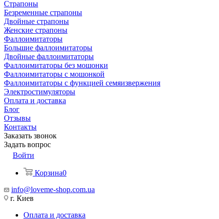
Страпоны
Безременные страпоны
Двойные страпоны
Женские страпоны
Фаллоимитаторы
Большие фаллоимитаторы
Двойные фаллоимитаторы
Фаллоимитаторы без мошонки
Фаллоимитаторы с мошонкой
Фаллоимитаторы с функцией семяизвержения
Электростимуляторы
Оплата и доставка
Блог
Отзывы
Контакты
Заказать звонок
Задать вопрос
Войти
Корзина
0
info@loveme-shop.com.ua
г. Киев
Оплата и доставка