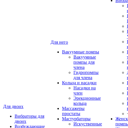
Вибра
Для него
Вакуумные помпы
Вакуумные
помпы для
члена
Гидропомпы
для члена
Кольца и насадки
Насадки на
член
Эрекционные
кольца
Для двоих
Массажеры
простаты
Вибраторы для
Мастурбаторы
Женск
двоих
Искуственные
помп
Возбуждающие