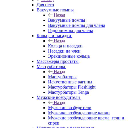
Для него
Вакуумные помпы
Назад
Вакуумные помпы
Вакуумные помпы для члена
Гидропомпы для члена
Кольца и насадки
Назад
Кольца и насадки
Насадки на член
Эрекционные кольца
Массажеры простаты
Мастурбаторы
Назад
Мастурбаторы
Искуственные вагины
Мастурбаторы Fleshlight
Мастурбаторы Tenga
Мужские возбудители
Назад
Мужские возбудители
Мужсике возбуждающие капли
Мужские возбуждающие крема, гели и
спреи