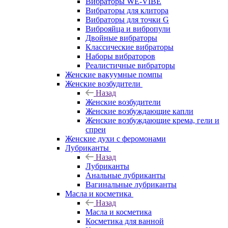
Вибраторы WE-VIBE
Вибраторы для клитора
Вибраторы для точки G
Виброяйца и вибропули
Двойные вибраторы
Классические вибраторы
Наборы вибраторов
Реалистичные вибраторы
Женские вакуумные помпы
Женские возбудители
Назад
Женские возбудители
Женские возбуждающие капли
Женские возбуждающие крема, гели и
спреи
Женские духи с феромонами
Лубриканты
Назад
Лубриканты
Анальные лубриканты
Вагинальные лубриканты
Масла и косметика
Назад
Масла и косметика
Косметика для ванной