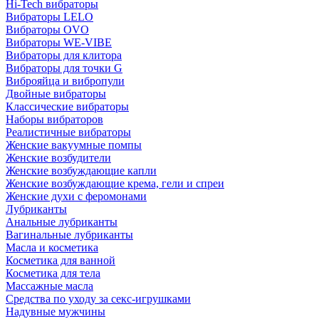
Hi-Tech вибраторы
Вибраторы LELO
Вибраторы OVO
Вибраторы WE-VIBE
Вибраторы для клитора
Вибраторы для точки G
Виброяйца и вибропули
Двойные вибраторы
Классические вибраторы
Наборы вибраторов
Реалистичные вибраторы
Женские вакуумные помпы
Женские возбудители
Женские возбуждающие капли
Женские возбуждающие крема, гели и спреи
Женские духи с феромонами
Лубриканты
Анальные лубриканты
Вагинальные лубриканты
Масла и косметика
Косметика для ванной
Косметика для тела
Массажные масла
Средства по уходу за секс-игрушками
Надувные мужчины