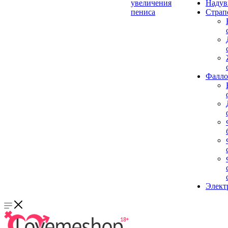
увеличения
Надув
пениса
Страп
Фалло
Элект