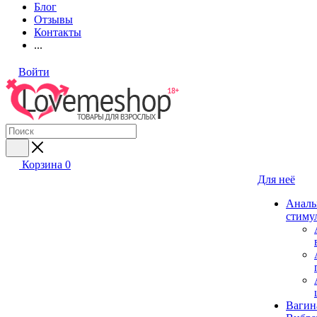
Блог
Отзывы
Контакты
...
Войти
Корзина
0
Для неё
Аналь
стиму
Вагин