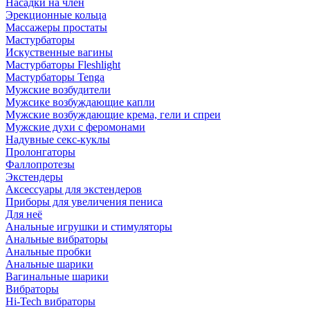
Насадки на член
Эрекционные кольца
Массажеры простаты
Мастурбаторы
Искуственные вагины
Мастурбаторы Fleshlight
Мастурбаторы Tenga
Мужские возбудители
Мужсике возбуждающие капли
Мужские возбуждающие крема, гели и спреи
Мужские духи с феромонами
Надувные секс-куклы
Пролонгаторы
Фаллопротезы
Экстендеры
Аксессуары для экстендеров
Приборы для увеличения пениса
Для неё
Анальные игрушки и стимуляторы
Анальные вибраторы
Анальные пробки
Анальные шарики
Вагинальные шарики
Вибраторы
Hi-Tech вибраторы