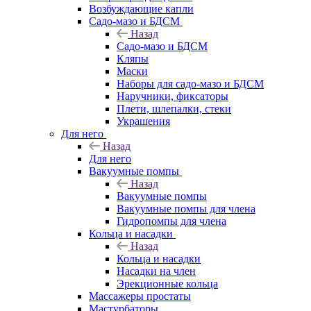
Возбуждающие капли
Садо-мазо и БДСМ
Назад
Садо-мазо и БДСМ
Кляпы
Маски
Наборы для садо-мазо и БДСМ
Наручники, фиксаторы
Плети, шлепалки, стеки
Украшения
Для него
Назад
Для него
Вакуумные помпы
Назад
Вакуумные помпы
Вакуумные помпы для члена
Гидропомпы для члена
Кольца и насадки
Назад
Кольца и насадки
Насадки на член
Эрекционные кольца
Массажеры простаты
Мастурбаторы