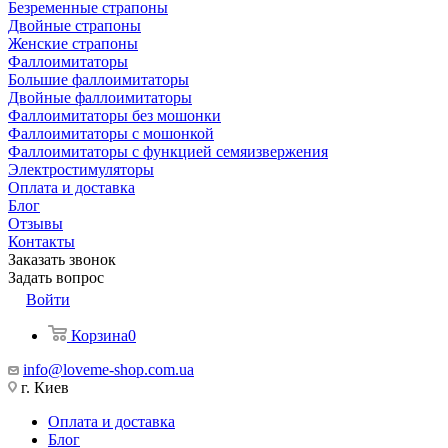
Безременные страпоны
Двойные страпоны
Женские страпоны
Фаллоимитаторы
Большие фаллоимитаторы
Двойные фаллоимитаторы
Фаллоимитаторы без мошонки
Фаллоимитаторы с мошонкой
Фаллоимитаторы с функцией семяизвержения
Электростимуляторы
Оплата и доставка
Блог
Отзывы
Контакты
Заказать звонок
Задать вопрос
Войти
Корзина
0
info@loveme-shop.com.ua
г. Киев
Оплата и доставка
Блог