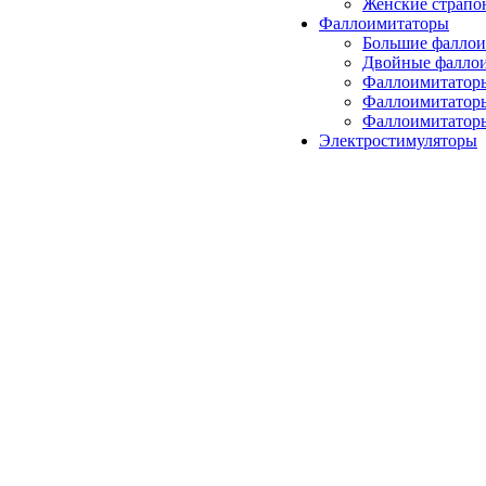
Женские страпо
Фаллоимитаторы
Большие фалло
Двойные фалло
Фаллоимитатор
Фаллоимитатор
Фаллоимитаторы
Электростимуляторы