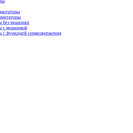
ны
имитаторы
имитаторы
ы без мошонки
ы с мошонкой
 с функцией семяизвержения