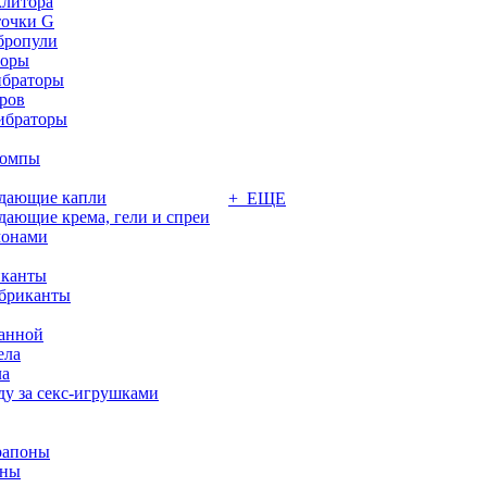
клитора
точки G
бропули
торы
ибраторы
ров
ибраторы
помпы
ждающие капли
+ ЕЩЕ
дающие крема, гели и спреи
монами
иканты
бриканты
ванной
ела
ла
ду за секс-игрушками
рапоны
оны