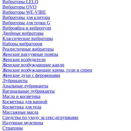
Вибраторы LELO
Вибраторы OVO
Вибраторы WE-VIBE
Вибраторы для клитора
Вибраторы для точки G
Виброяйца и вибропули
Двойные вибраторы
Классические вибраторы
Наборы вибраторов
Реалистичные вибраторы
Женские вакуумные помпы
Женские возбудители
Женские возбуждающие капли
Женские возбуждающие крема, гели и спреи
Женские духи с феромонами
Лубриканты
Анальные лубриканты
Вагинальные лубриканты
Масла и косметика
Косметика для ванной
Косметика для тела
Массажные масла
Средства по уходу за секс-игрушками
Надувные мужчины
Страпоны