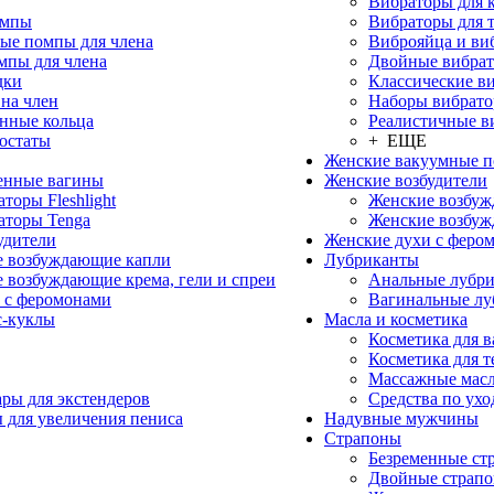
Вибраторы для 
омпы
Вибраторы для 
ые помпы для члена
Виброяйца и ви
мпы для члена
Двойные вибра
дки
Классические в
на член
Наборы вибрато
нные кольца
Реалистичные в
остаты
+ ЕЩЕ
Женские вакуумные 
енные вагины
Женские возбудители
торы Fleshlight
Женские возбу
аторы Tenga
Женские возбуж
удители
Женские духи с феро
 возбуждающие капли
Лубриканты
 возбуждающие крема, гели и спреи
Анальные лубр
 с феромонами
Вагинальные лу
с-куклы
Масла и косметика
Косметика для 
Косметика для т
Массажные мас
ры для экстендеров
Средства по ухо
 для увеличения пениса
Надувные мужчины
Страпоны
Безременные ст
Двойные страп