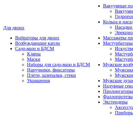
Вакуумные п
Вакуумн
Гидропо
Кольца и наса
Насадки 
Для двоих
Эрекцио
Вибраторы для двоих
Массажеры пр
Возбуждающие капли
Мастурбаторы
Садо-мазо и БДСМ
Искуств
Кляпы
Мастурба
Маски
Мастурб
Наборы для садо-мазо и БДСМ
Мужские возб
Наручники, фиксаторы
Мужсике
Плети, шлепалки, стеки
Мужские
Украшения
Мужские духи
Надувные сек
Пролонгаторы
Фаллопротезы
Экстендеры
Аксессуа
Приборы