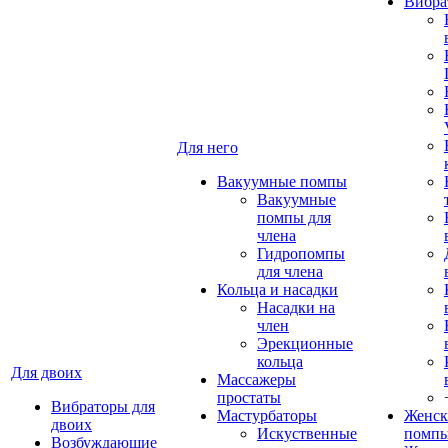
Вибра
Для него
Вакуумные помпы
Вакуумные
помпы для
члена
Гидропомпы
для члена
Кольца и насадки
Насадки на
член
Эрекционные
кольца
Для двоих
Массажеры
простаты
Вибраторы для
Мастурбаторы
Женск
двоих
Искуственные
помп
Возбуждающие