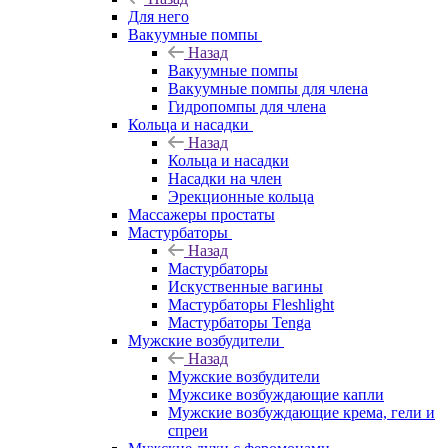
Для него
Вакуумные помпы
Назад
Вакуумные помпы
Вакуумные помпы для члена
Гидропомпы для члена
Кольца и насадки
Назад
Кольца и насадки
Насадки на член
Эрекционные кольца
Массажеры простаты
Мастурбаторы
Назад
Мастурбаторы
Искуственные вагины
Мастурбаторы Fleshlight
Мастурбаторы Tenga
Мужские возбудители
Назад
Мужские возбудители
Мужсике возбуждающие капли
Мужские возбуждающие крема, гели и
спреи