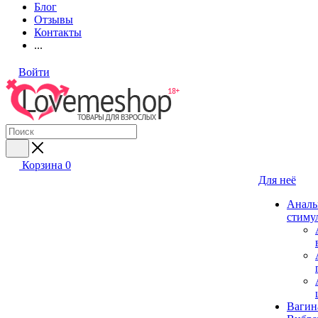
Блог
Отзывы
Контакты
...
Войти
Корзина
0
Для неё
Аналь
стиму
Вагин