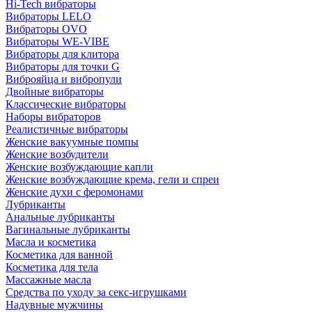
Hi-Tech вибраторы
Вибраторы LELO
Вибраторы OVO
Вибраторы WE-VIBE
Вибраторы для клитора
Вибраторы для точки G
Виброяйца и вибропули
Двойные вибраторы
Классические вибраторы
Наборы вибраторов
Реалистичные вибраторы
Женские вакуумные помпы
Женские возбудители
Женские возбуждающие капли
Женские возбуждающие крема, гели и спреи
Женские духи с феромонами
Лубриканты
Анальные лубриканты
Вагинальные лубриканты
Масла и косметика
Косметика для ванной
Косметика для тела
Массажные масла
Средства по уходу за секс-игрушками
Надувные мужчины