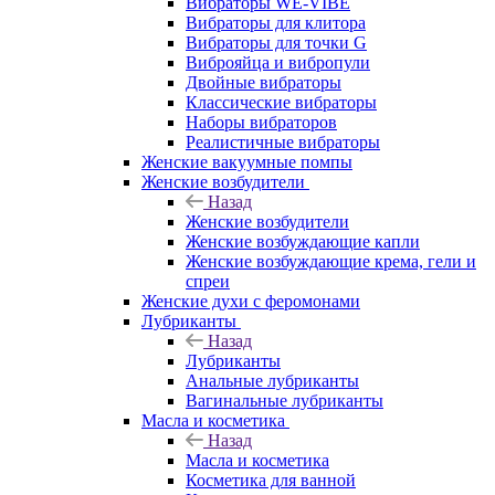
Вибраторы WE-VIBE
Вибраторы для клитора
Вибраторы для точки G
Виброяйца и вибропули
Двойные вибраторы
Классические вибраторы
Наборы вибраторов
Реалистичные вибраторы
Женские вакуумные помпы
Женские возбудители
Назад
Женские возбудители
Женские возбуждающие капли
Женские возбуждающие крема, гели и
спреи
Женские духи с феромонами
Лубриканты
Назад
Лубриканты
Анальные лубриканты
Вагинальные лубриканты
Масла и косметика
Назад
Масла и косметика
Косметика для ванной