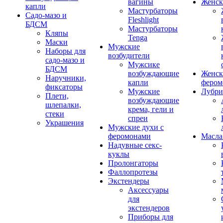
вагины
Женск
капли
Мастурбаторы
Садо-мазо и
Fleshlight
БДСМ
Мастурбаторы
Кляпы
Tenga
Маски
Мужские
Наборы для
возбудители
садо-мазо и
Мужсике
БДСМ
возбуждающие
Женск
Наручники,
капли
фером
фиксаторы
Мужские
Лубри
Плети,
возбуждающие
шлепалки,
крема, гели и
стеки
спреи
Украшения
Мужские духи с
феромонами
Масла
Надувные секс-
куклы
Пролонгаторы
Фаллопротезы
Экстендеры
Аксессуары
для
экстендеров
Приборы для