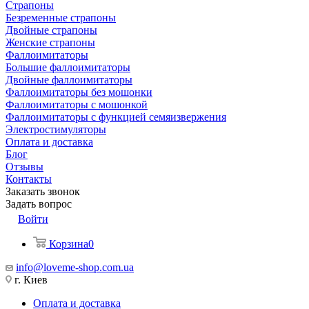
Страпоны
Безременные страпоны
Двойные страпоны
Женские страпоны
Фаллоимитаторы
Большие фаллоимитаторы
Двойные фаллоимитаторы
Фаллоимитаторы без мошонки
Фаллоимитаторы с мошонкой
Фаллоимитаторы с функцией семяизвержения
Электростимуляторы
Оплата и доставка
Блог
Отзывы
Контакты
Заказать звонок
Задать вопрос
Войти
Корзина
0
info@loveme-shop.com.ua
г. Киев
Оплата и доставка