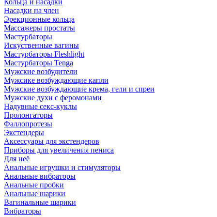
Кольца и насадки
Насадки на член
Эрекционные кольца
Массажеры простаты
Мастурбаторы
Искуственные вагины
Мастурбаторы Fleshlight
Мастурбаторы Tenga
Мужские возбудители
Мужсике возбуждающие капли
Мужские возбуждающие крема, гели и спреи
Мужские духи с феромонами
Надувные секс-куклы
Пролонгаторы
Фаллопротезы
Экстендеры
Аксессуары для экстендеров
Приборы для увеличения пениса
Для неё
Анальные игрушки и стимуляторы
Анальные вибраторы
Анальные пробки
Анальные шарики
Вагинальные шарики
Вибраторы