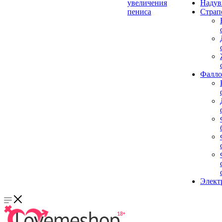
увеличения
Надув
пениса
Страп
Фалло
Элект