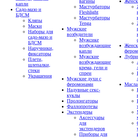
вагины
Женск
капли
Мастурбаторы
Садо-мазо и
Fleshlight
БДСМ
Мастурбаторы
Кляпы
Tenga
Маски
Мужские
Наборы для
возбудители
садо-мазо и
Мужсике
БДСМ
возбуждающие
Женск
Наручники,
капли
фером
фиксаторы
Мужские
Лубри
Плети,
возбуждающие
шлепалки,
крема, гели и
стеки
спреи
Украшения
Мужские духи с
феромонами
Масла
Надувные секс-
куклы
Пролонгаторы
Фаллопротезы
Экстендеры
Аксессуары
для
экстендеров
Приборы для