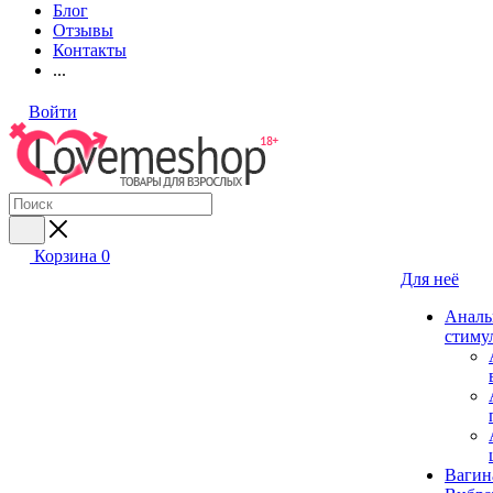
Блог
Отзывы
Контакты
...
Войти
Корзина
0
Для неё
Аналь
стиму
Вагин