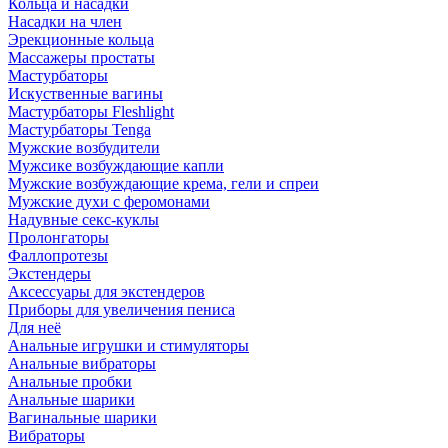
Кольца и насадки
Насадки на член
Эрекционные кольца
Массажеры простаты
Мастурбаторы
Искуственные вагины
Мастурбаторы Fleshlight
Мастурбаторы Tenga
Мужские возбудители
Мужсике возбуждающие капли
Мужские возбуждающие крема, гели и спреи
Мужские духи с феромонами
Надувные секс-куклы
Пролонгаторы
Фаллопротезы
Экстендеры
Аксессуары для экстендеров
Приборы для увеличения пениса
Для неё
Анальные игрушки и стимуляторы
Анальные вибраторы
Анальные пробки
Анальные шарики
Вагинальные шарики
Вибраторы