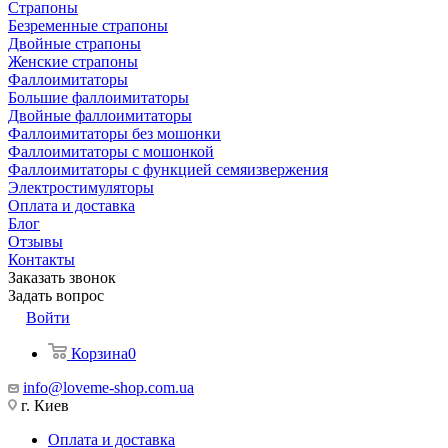
Страпоны
Безременные страпоны
Двойные страпоны
Женские страпоны
Фаллоимитаторы
Большие фаллоимитаторы
Двойные фаллоимитаторы
Фаллоимитаторы без мошонки
Фаллоимитаторы с мошонкой
Фаллоимитаторы с функцией семяизвержения
Электростимуляторы
Оплата и доставка
Блог
Отзывы
Контакты
Заказать звонок
Задать вопрос
Войти
Корзина
0
info@loveme-shop.com.ua
г. Киев
Оплата и доставка