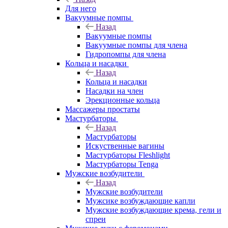
Для него
Вакуумные помпы
Назад
Вакуумные помпы
Вакуумные помпы для члена
Гидропомпы для члена
Кольца и насадки
Назад
Кольца и насадки
Насадки на член
Эрекционные кольца
Массажеры простаты
Мастурбаторы
Назад
Мастурбаторы
Искуственные вагины
Мастурбаторы Fleshlight
Мастурбаторы Tenga
Мужские возбудители
Назад
Мужские возбудители
Мужсике возбуждающие капли
Мужские возбуждающие крема, гели и
спреи