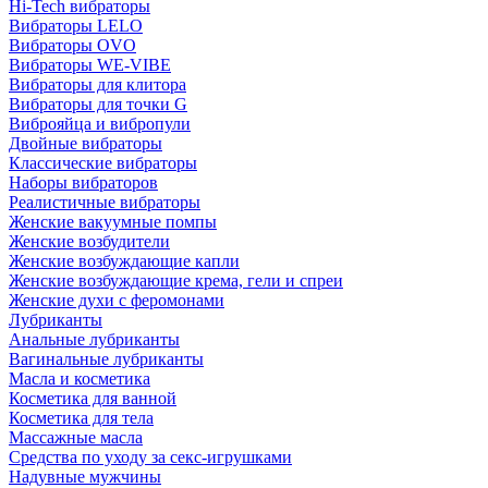
Hi-Tech вибраторы
Вибраторы LELO
Вибраторы OVO
Вибраторы WE-VIBE
Вибраторы для клитора
Вибраторы для точки G
Виброяйца и вибропули
Двойные вибраторы
Классические вибраторы
Наборы вибраторов
Реалистичные вибраторы
Женские вакуумные помпы
Женские возбудители
Женские возбуждающие капли
Женские возбуждающие крема, гели и спреи
Женские духи с феромонами
Лубриканты
Анальные лубриканты
Вагинальные лубриканты
Масла и косметика
Косметика для ванной
Косметика для тела
Массажные масла
Средства по уходу за секс-игрушками
Надувные мужчины