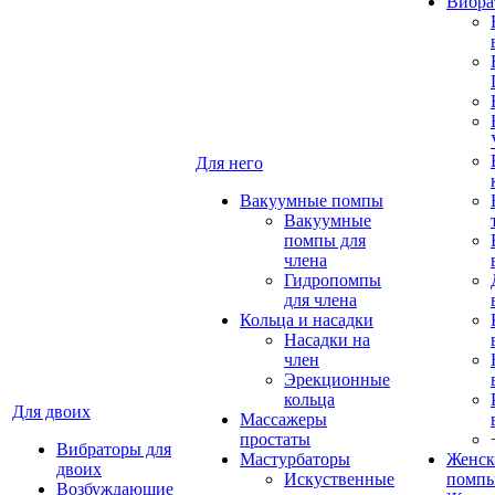
Вибра
Для него
Вакуумные помпы
Вакуумные
помпы для
члена
Гидропомпы
для члена
Кольца и насадки
Насадки на
член
Эрекционные
кольца
Для двоих
Массажеры
простаты
Вибраторы для
Мастурбаторы
Женск
двоих
Искуственные
помп
Возбуждающие