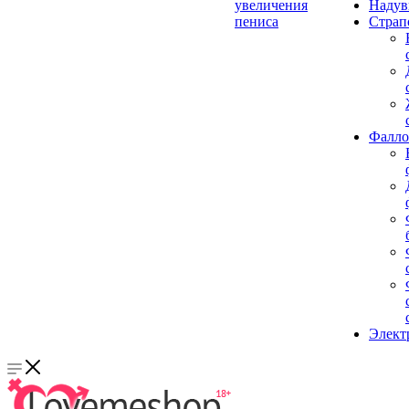
увеличения
Надув
пениса
Страп
Фалло
Элект