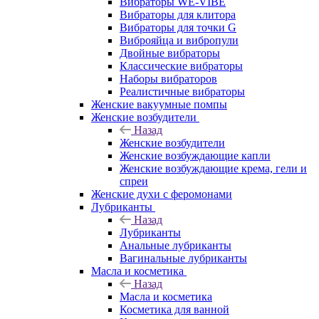
Вибраторы WE-VIBE
Вибраторы для клитора
Вибраторы для точки G
Виброяйца и вибропули
Двойные вибраторы
Классические вибраторы
Наборы вибраторов
Реалистичные вибраторы
Женские вакуумные помпы
Женские возбудители
Назад
Женские возбудители
Женские возбуждающие капли
Женские возбуждающие крема, гели и
спреи
Женские духи с феромонами
Лубриканты
Назад
Лубриканты
Анальные лубриканты
Вагинальные лубриканты
Масла и косметика
Назад
Масла и косметика
Косметика для ванной