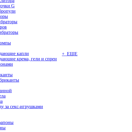
клитора
точки G
бропули
торы
ибраторы
ров
ибраторы
помпы
ждающие капли
+ ЕЩЕ
дающие крема, гели и спреи
монами
иканты
бриканты
ванной
ела
ла
ду за секс-игрушками
рапоны
оны