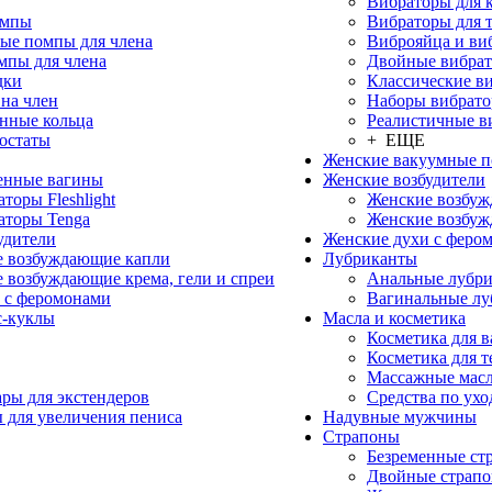
Вибраторы для 
омпы
Вибраторы для 
ые помпы для члена
Виброяйца и ви
мпы для члена
Двойные вибра
дки
Классические в
на член
Наборы вибрато
нные кольца
Реалистичные в
остаты
+ ЕЩЕ
Женские вакуумные 
енные вагины
Женские возбудители
торы Fleshlight
Женские возбу
аторы Tenga
Женские возбуж
удители
Женские духи с феро
 возбуждающие капли
Лубриканты
 возбуждающие крема, гели и спреи
Анальные лубр
 с феромонами
Вагинальные лу
с-куклы
Масла и косметика
Косметика для 
Косметика для т
Массажные мас
ры для экстендеров
Средства по ухо
 для увеличения пениса
Надувные мужчины
Страпоны
Безременные ст
Двойные страп