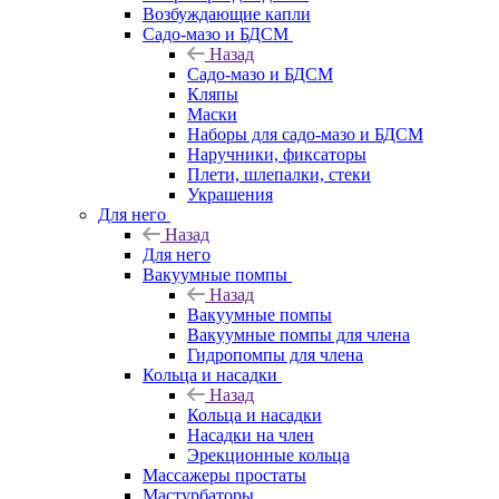
Возбуждающие капли
Садо-мазо и БДСМ
Назад
Садо-мазо и БДСМ
Кляпы
Маски
Наборы для садо-мазо и БДСМ
Наручники, фиксаторы
Плети, шлепалки, стеки
Украшения
Для него
Назад
Для него
Вакуумные помпы
Назад
Вакуумные помпы
Вакуумные помпы для члена
Гидропомпы для члена
Кольца и насадки
Назад
Кольца и насадки
Насадки на член
Эрекционные кольца
Массажеры простаты
Мастурбаторы