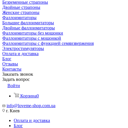
Безременные страпоны
Двойные страпоны
Женские страпоны
Фаллоимитаторы
Большие фаллоимитаторы
Двойные фаллоимитаторы
Фаллоимитаторы без мошонки
Фаллоимитаторы с мошонкой
Фаллоимитаторы с функцией семяизвержения
Электростимуляторы
Оплата и доставка
Блог
Отзывы
Контакты
Заказать звонок
Задать вопрос
Войти
Корзина
0
info@loveme-shop.com.ua
г. Киев
Оплата и доставка
Блог