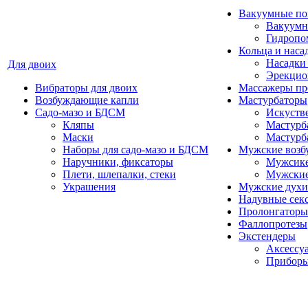
Вакуумные п
Вакуумн
Гидропо
Кольца и наса
Насадки 
Для двоих
Эрекцио
Вибраторы для двоих
Массажеры пр
Возбуждающие капли
Мастурбаторы
Садо-мазо и БДСМ
Искуств
Кляпы
Мастурба
Маски
Мастурб
Наборы для садо-мазо и БДСМ
Мужские возб
Наручники, фиксаторы
Мужсике
Плети, шлепалки, стеки
Мужские
Украшения
Мужские духи
Надувные сек
Пролонгаторы
Фаллопротезы
Экстендеры
Аксессуа
Приборы