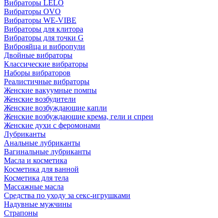
Вибраторы LELO
Вибраторы OVO
Вибраторы WE-VIBE
Вибраторы для клитора
Вибраторы для точки G
Виброяйца и вибропули
Двойные вибраторы
Классические вибраторы
Наборы вибраторов
Реалистичные вибраторы
Женские вакуумные помпы
Женские возбудители
Женские возбуждающие капли
Женские возбуждающие крема, гели и спреи
Женские духи с феромонами
Лубриканты
Анальные лубриканты
Вагинальные лубриканты
Масла и косметика
Косметика для ванной
Косметика для тела
Массажные масла
Средства по уходу за секс-игрушками
Надувные мужчины
Страпоны