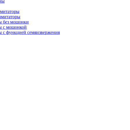
ны
имитаторы
имитаторы
ы без мошонки
ы с мошонкой
 с функцией семяизвержения