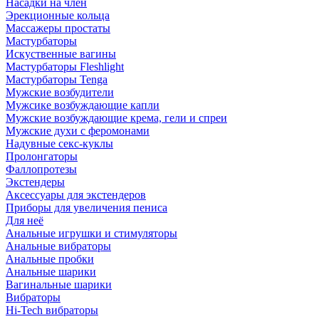
Насадки на член
Эрекционные кольца
Массажеры простаты
Мастурбаторы
Искуственные вагины
Мастурбаторы Fleshlight
Мастурбаторы Tenga
Мужские возбудители
Мужсике возбуждающие капли
Мужские возбуждающие крема, гели и спреи
Мужские духи с феромонами
Надувные секс-куклы
Пролонгаторы
Фаллопротезы
Экстендеры
Аксессуары для экстендеров
Приборы для увеличения пениса
Для неё
Анальные игрушки и стимуляторы
Анальные вибраторы
Анальные пробки
Анальные шарики
Вагинальные шарики
Вибраторы
Hi-Tech вибраторы