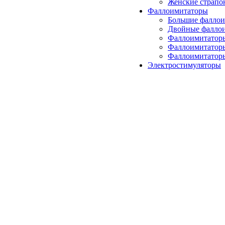
Женские страпо
Фаллоимитаторы
Большие фалло
Двойные фалло
Фаллоимитатор
Фаллоимитатор
Фаллоимитаторы
Электростимуляторы