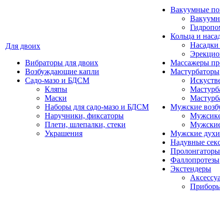
Вакуумные п
Вакуумн
Гидропо
Кольца и наса
Насадки 
Для двоих
Эрекцио
Вибраторы для двоих
Массажеры пр
Возбуждающие капли
Мастурбаторы
Садо-мазо и БДСМ
Искуств
Кляпы
Мастурба
Маски
Мастурб
Наборы для садо-мазо и БДСМ
Мужские возб
Наручники, фиксаторы
Мужсике
Плети, шлепалки, стеки
Мужские
Украшения
Мужские духи
Надувные сек
Пролонгаторы
Фаллопротезы
Экстендеры
Аксессуа
Приборы