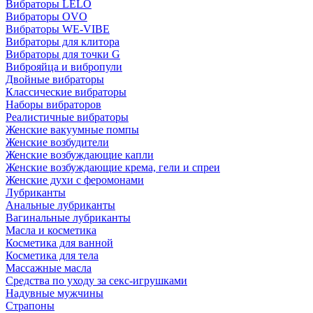
Вибраторы LELO
Вибраторы OVO
Вибраторы WE-VIBE
Вибраторы для клитора
Вибраторы для точки G
Виброяйца и вибропули
Двойные вибраторы
Классические вибраторы
Наборы вибраторов
Реалистичные вибраторы
Женские вакуумные помпы
Женские возбудители
Женские возбуждающие капли
Женские возбуждающие крема, гели и спреи
Женские духи с феромонами
Лубриканты
Анальные лубриканты
Вагинальные лубриканты
Масла и косметика
Косметика для ванной
Косметика для тела
Массажные масла
Средства по уходу за секс-игрушками
Надувные мужчины
Страпоны