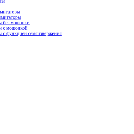
ны
имитаторы
имитаторы
ы без мошонки
ы с мошонкой
 с функцией семяизвержения