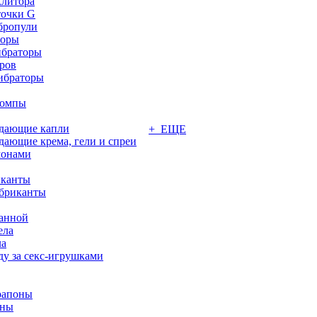
клитора
точки G
бропули
торы
ибраторы
ров
ибраторы
помпы
ждающие капли
+ ЕЩЕ
дающие крема, гели и спреи
монами
иканты
бриканты
ванной
ела
ла
ду за секс-игрушками
рапоны
оны