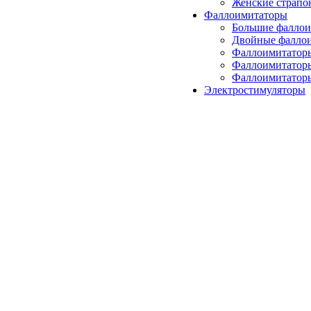
Женские страпо
Фаллоимитаторы
Большие фалло
Двойные фалло
Фаллоимитатор
Фаллоимитатор
Фаллоимитаторы
Электростимуляторы