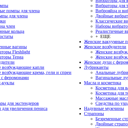
Вибраторы для 
омпы
Вибраторы для 
ые помпы для члена
Виброяйца и ви
мпы для члена
Двойные вибра
дки
Классические в
на член
Наборы вибрато
нные кольца
Реалистичные в
остаты
+ ЕЩЕ
Женские вакуумные 
енные вагины
Женские возбудители
торы Fleshlight
Женские возбу
аторы Tenga
Женские возбуж
удители
Женские духи с феро
 возбуждающие капли
Лубриканты
 возбуждающие крема, гели и спреи
Анальные лубр
 с феромонами
Вагинальные лу
с-куклы
Масла и косметика
Косметика для 
Косметика для т
Массажные мас
ры для экстендеров
Средства по ухо
 для увеличения пениса
Надувные мужчины
Страпоны
Безременные ст
Двойные страп