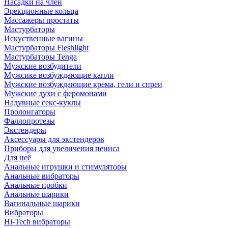
Насадки на член
Эрекционные кольца
Массажеры простаты
Мастурбаторы
Искуственные вагины
Мастурбаторы Fleshlight
Мастурбаторы Tenga
Мужские возбудители
Мужсике возбуждающие капли
Мужские возбуждающие крема, гели и спреи
Мужские духи с феромонами
Надувные секс-куклы
Пролонгаторы
Фаллопротезы
Экстендеры
Аксессуары для экстендеров
Приборы для увеличения пениса
Для неё
Анальные игрушки и стимуляторы
Анальные вибраторы
Анальные пробки
Анальные шарики
Вагинальные шарики
Вибраторы
Hi-Tech вибраторы