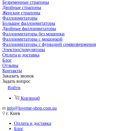
Безременные страпоны
Двойные страпоны
Женские страпоны
Фаллоимитаторы
Большие фаллоимитаторы
Двойные фаллоимитаторы
Фаллоимитаторы без мошонки
Фаллоимитаторы с мошонкой
Фаллоимитаторы с функцией семяизвержения
Электростимуляторы
Оплата и доставка
Блог
Отзывы
Контакты
Заказать звонок
Задать вопрос
Войти
Корзина
0
info@loveme-shop.com.ua
г. Киев
Оплата и доставка
Блог