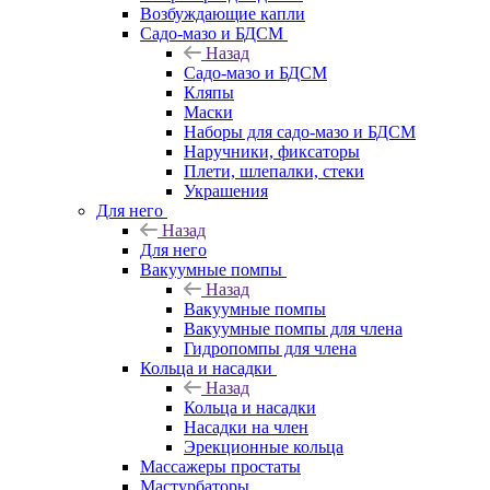
Возбуждающие капли
Садо-мазо и БДСМ
Назад
Садо-мазо и БДСМ
Кляпы
Маски
Наборы для садо-мазо и БДСМ
Наручники, фиксаторы
Плети, шлепалки, стеки
Украшения
Для него
Назад
Для него
Вакуумные помпы
Назад
Вакуумные помпы
Вакуумные помпы для члена
Гидропомпы для члена
Кольца и насадки
Назад
Кольца и насадки
Насадки на член
Эрекционные кольца
Массажеры простаты
Мастурбаторы