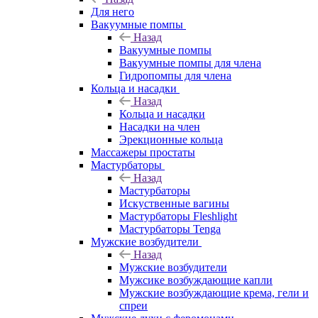
Для него
Вакуумные помпы
Назад
Вакуумные помпы
Вакуумные помпы для члена
Гидропомпы для члена
Кольца и насадки
Назад
Кольца и насадки
Насадки на член
Эрекционные кольца
Массажеры простаты
Мастурбаторы
Назад
Мастурбаторы
Искуственные вагины
Мастурбаторы Fleshlight
Мастурбаторы Tenga
Мужские возбудители
Назад
Мужские возбудители
Мужсике возбуждающие капли
Мужские возбуждающие крема, гели и
спреи