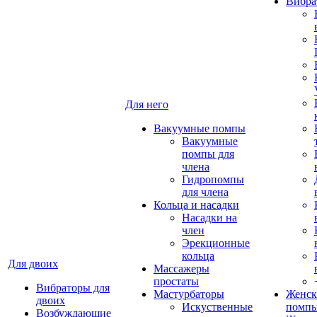
Вибра
Для него
Вакуумные помпы
Вакуумные
помпы для
члена
Гидропомпы
для члена
Кольца и насадки
Насадки на
член
Эрекционные
кольца
Для двоих
Массажеры
простаты
Вибраторы для
Мастурбаторы
Женск
двоих
Искуственные
помп
Возбуждающие