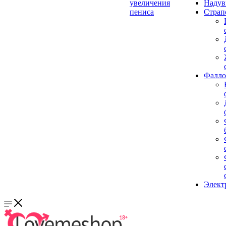
увеличения
Надув
пениса
Страп
Фалло
Элект