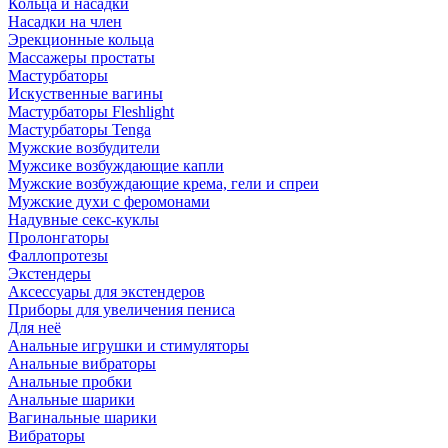
Кольца и насадки
Насадки на член
Эрекционные кольца
Массажеры простаты
Мастурбаторы
Искуственные вагины
Мастурбаторы Fleshlight
Мастурбаторы Tenga
Мужские возбудители
Мужсике возбуждающие капли
Мужские возбуждающие крема, гели и спреи
Мужские духи с феромонами
Надувные секс-куклы
Пролонгаторы
Фаллопротезы
Экстендеры
Аксессуары для экстендеров
Приборы для увеличения пениса
Для неё
Анальные игрушки и стимуляторы
Анальные вибраторы
Анальные пробки
Анальные шарики
Вагинальные шарики
Вибраторы