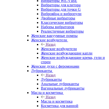
Вибраторы WE-VIBE
Вибраторы для клитора
Вибраторы для точки G
Виброяйца и вибропули
Двойные вибраторы
Классические вибраторы
Наборы вибраторов
Реалистичные вибраторы
Женские вакуумные помпы
Женские возбудители
Назад
Женские возбудители
Женские возбуждающие капли
Женские возбуждающие крема, гели и
спреи
Женские духи с феромонами
Лубриканты
Назад
Лубриканты
Анальные лубриканты
Вагинальные лубриканты
Масла и косметика
Назад
Масла и косметика
Косметика для ванной