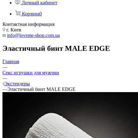
Личный кабинет
Корзина
0
Контактная информация
г. Киев
info@loveme-shop.com.ua
Эластичный бинт MALE EDGE
Главная
—
Секс игрушки для мужчин
—
Экстендеры
—
Эластичный бинт MALE EDGE