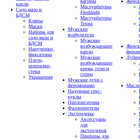
вагины
Женск
капли
Мастурбаторы
Садо-мазо и
Fleshlight
БДСМ
Мастурбаторы
Кляпы
Tenga
Маски
Мужские
Наборы для
возбудители
садо-мазо и
Мужсике
БДСМ
возбуждающие
Женск
Наручники,
капли
фером
фиксаторы
Мужские
Лубри
Плети,
возбуждающие
шлепалки,
крема, гели и
стеки
спреи
Украшения
Мужские духи с
феромонами
Масла
Надувные секс-
куклы
Пролонгаторы
Фаллопротезы
Экстендеры
Аксессуары
для
экстендеров
Приборы для