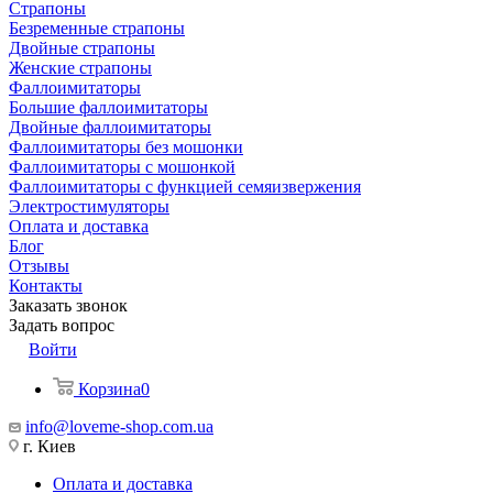
Страпоны
Безременные страпоны
Двойные страпоны
Женские страпоны
Фаллоимитаторы
Большие фаллоимитаторы
Двойные фаллоимитаторы
Фаллоимитаторы без мошонки
Фаллоимитаторы с мошонкой
Фаллоимитаторы с функцией семяизвержения
Электростимуляторы
Оплата и доставка
Блог
Отзывы
Контакты
Заказать звонок
Задать вопрос
Войти
Корзина
0
info@loveme-shop.com.ua
г. Киев
Оплата и доставка