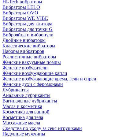
Hi-Tech вибраторы
Вибраторы LELO
Вибраторы OVO
Вибраторы WE-VIBE
Вибраторы для клитора
Вибраторы для точки G
Виброяйца и вибропули
Двойные вибраторы
Классические вибраторы
Наборы вибраторов
Реалистичные вибраторы
Женские вакуумные помпы
Женские возбудители
Женские возбуждающие капли
Женские возбуждающие крема, гели и спреи
Женские духи с феромонами
Лубриканты
Анальные лубриканты
Вагинальные лубриканты
Масла и косметика
Косметика для ванной
Косметика для тела
Массажные масла
Средства по уходу за секс-игрушками
Надувные мужчины