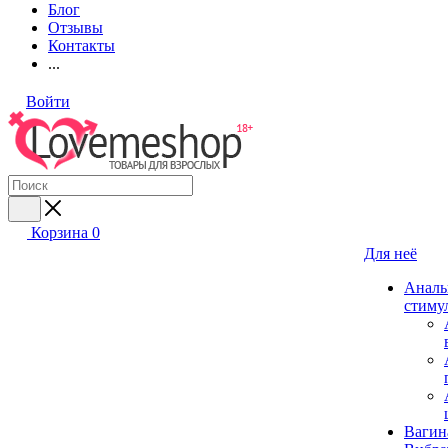
Блог
Отзывы
Контакты
...
Войти
Корзина
0
Для неё
Аналь
стиму
Вагин