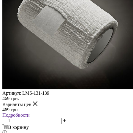
Артикул:
LMS-131-139
469
грн.
Варианты цен
469
грн.
Подробности
В корзину