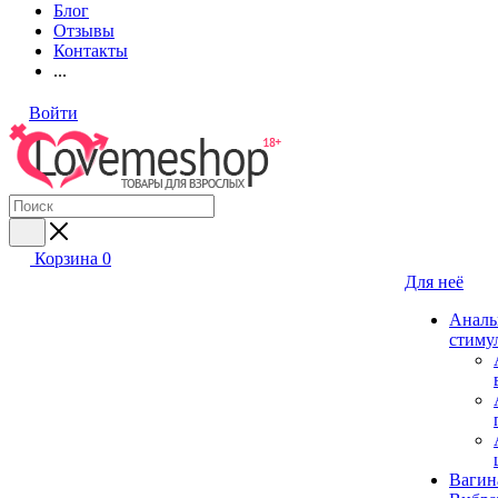
Блог
Отзывы
Контакты
...
Войти
Корзина
0
Для неё
Аналь
стиму
Вагин