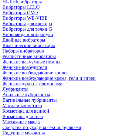
Hi-Tech вибраторы
Вибраторы LELO
Вибраторы OVO
Вибраторы WE-VIBE
Вибраторы для клитора
Вибраторы для точки G
Виброяйца и вибропули
Двойные вибраторы
Классические вибраторы
Наборы вибраторов
Реалистичные вибраторы
Женские вакуумные помпы
Женские возбудители
Женские возбуждающие капли
Женские возбуждающие крема, гели и спреи
Женские духи с феромонами
Лубриканты
Анальные лубриканты
Вагинальные лубриканты
Масла и косметика
Косметика для ванной
Косметика для тела
Массажные масла
Средства по уходу за секс-игрушками
Надувные мужчины