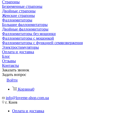
Страпоны
Безременные страпоны
Двойные страпоны
Женские страпоны
Фаллоимитаторы
Большие фаллоимитаторы
Двойные фаллоимитаторы
Фаллоимитаторы без мошонки
Фаллоимитаторы с мошонкой
Фаллоимитаторы с функцией семяизвержения
Электростимуляторы
Оплата и доставка
Блог
Отзывы
Контакты
Заказать звонок
Задать вопрос
Войти
Корзина
0
info@loveme-shop.com.ua
г. Киев
Оплата и доставка