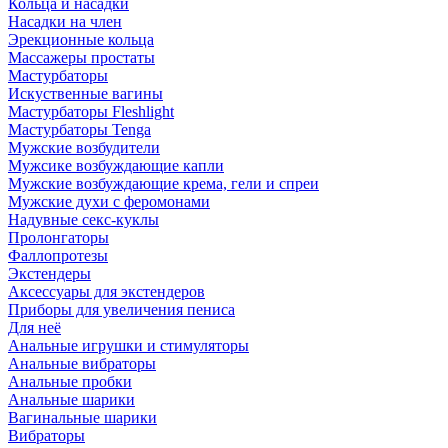
Кольца и насадки
Насадки на член
Эрекционные кольца
Массажеры простаты
Мастурбаторы
Искуственные вагины
Мастурбаторы Fleshlight
Мастурбаторы Tenga
Мужские возбудители
Мужсике возбуждающие капли
Мужские возбуждающие крема, гели и спреи
Мужские духи с феромонами
Надувные секс-куклы
Пролонгаторы
Фаллопротезы
Экстендеры
Аксессуары для экстендеров
Приборы для увеличения пениса
Для неё
Анальные игрушки и стимуляторы
Анальные вибраторы
Анальные пробки
Анальные шарики
Вагинальные шарики
Вибраторы