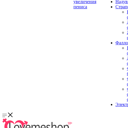
увеличения
Надув
пениса
Страп
Фалло
Элект