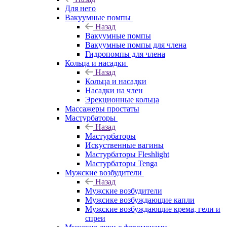
Для него
Вакуумные помпы
Назад
Вакуумные помпы
Вакуумные помпы для члена
Гидропомпы для члена
Кольца и насадки
Назад
Кольца и насадки
Насадки на член
Эрекционные кольца
Массажеры простаты
Мастурбаторы
Назад
Мастурбаторы
Искуственные вагины
Мастурбаторы Fleshlight
Мастурбаторы Tenga
Мужские возбудители
Назад
Мужские возбудители
Мужсике возбуждающие капли
Мужские возбуждающие крема, гели и
спреи