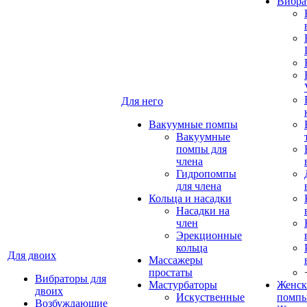
Вибра
Для него
Вакуумные помпы
Вакуумные
помпы для
члена
Гидропомпы
для члена
Кольца и насадки
Насадки на
член
Эрекционные
кольца
Для двоих
Массажеры
простаты
Вибраторы для
Мастурбаторы
Женск
двоих
Искуственные
помп
Возбуждающие