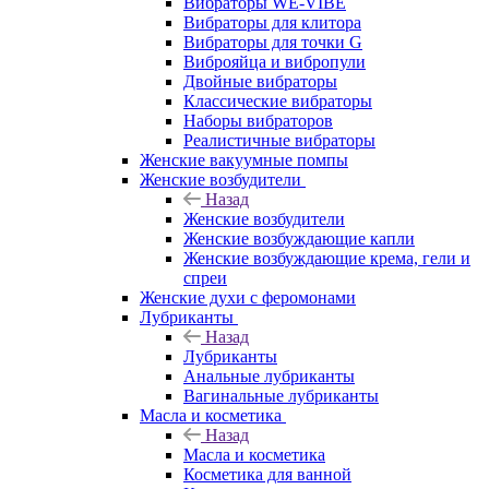
Вибраторы WE-VIBE
Вибраторы для клитора
Вибраторы для точки G
Виброяйца и вибропули
Двойные вибраторы
Классические вибраторы
Наборы вибраторов
Реалистичные вибраторы
Женские вакуумные помпы
Женские возбудители
Назад
Женские возбудители
Женские возбуждающие капли
Женские возбуждающие крема, гели и
спреи
Женские духи с феромонами
Лубриканты
Назад
Лубриканты
Анальные лубриканты
Вагинальные лубриканты
Масла и косметика
Назад
Масла и косметика
Косметика для ванной