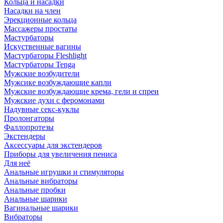
Кольца и насадки
Насадки на член
Эрекционные кольца
Массажеры простаты
Мастурбаторы
Искуственные вагины
Мастурбаторы Fleshlight
Мастурбаторы Tenga
Мужские возбудители
Мужсике возбуждающие капли
Мужские возбуждающие крема, гели и спреи
Мужские духи с феромонами
Надувные секс-куклы
Пролонгаторы
Фаллопротезы
Экстендеры
Аксессуары для экстендеров
Приборы для увеличения пениса
Для неё
Анальные игрушки и стимуляторы
Анальные вибраторы
Анальные пробки
Анальные шарики
Вагинальные шарики
Вибраторы