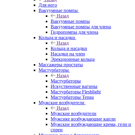
Для него
Вакуумные помпы
Назад
Вакуумные помпы
Вакуумные помпы для члена
Гидропомпы для члена
Кольца и насадки
Назад
Кольца и насадки
Насадки на член
Эрекционные кольца
Массажеры простаты
Мастурбаторы
Назад
Мастурбаторы
Искуственные вагины
Мастурбаторы Fleshlight
Мастурбаторы Tenga
Мужские возбудители
Назад
Мужские возбудители
Мужсике возбуждающие капли
Мужские возбуждающие крема, гели и
спреи