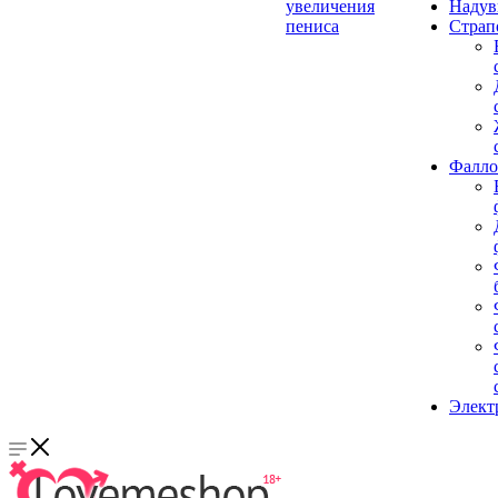
увеличения
Надув
пениса
Страп
Фалло
Элект