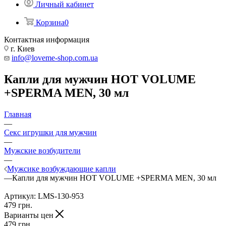
Личный кабинет
Корзина
0
Контактная информация
г. Киев
info@loveme-shop.com.ua
Капли для мужчин HOT VOLUME
+SPERMA MEN, 30 мл
Главная
—
Секс игрушки для мужчин
—
Мужские возбудители
—
Мужсике возбуждающие капли
—
Капли для мужчин HOT VOLUME +SPERMA MEN, 30 мл
Артикул:
LMS-130-953
479
грн.
Варианты цен
479
грн.