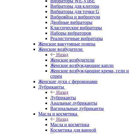
Вибраторы WE-VIBE
Вибраторы для клитора
Вибраторы для точки G
Виброяйца и вибропули
Двойные вибраторы
Классические вибраторы
Наборы вибраторов
Реалистичные вибраторы
Женские вакуумные помпы
Женские возбудители
Назад
Женские возбудители
Женские возбуждающие капли
Женские возбуждающие крема, гели и
спреи
Женские духи с феромонами
Лубриканты
Назад
Лубриканты
Анальные лубриканты
Вагинальные лубриканты
Масла и косметика
Назад
Масла и косметика
Косметика для ванной