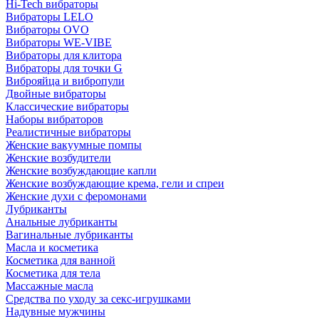
Hi-Tech вибраторы
Вибраторы LELO
Вибраторы OVO
Вибраторы WE-VIBE
Вибраторы для клитора
Вибраторы для точки G
Виброяйца и вибропули
Двойные вибраторы
Классические вибраторы
Наборы вибраторов
Реалистичные вибраторы
Женские вакуумные помпы
Женские возбудители
Женские возбуждающие капли
Женские возбуждающие крема, гели и спреи
Женские духи с феромонами
Лубриканты
Анальные лубриканты
Вагинальные лубриканты
Масла и косметика
Косметика для ванной
Косметика для тела
Массажные масла
Средства по уходу за секс-игрушками
Надувные мужчины