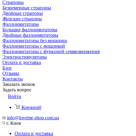
Страпоны
Безременные страпоны
Двойные страпоны
Женские страпоны
Фаллоимитаторы
Большие фаллоимитаторы
Двойные фаллоимитаторы
Фаллоимитаторы без мошонки
Фаллоимитаторы с мошонкой
Фаллоимитаторы с функцией семяизвержения
Электростимуляторы
Оплата и доставка
Блог
Отзывы
Контакты
Заказать звонок
Задать вопрос
Войти
Корзина
0
info@loveme-shop.com.ua
г. Киев
Оплата и доставка