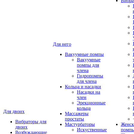
Вибра
Для него
Вакуумные помпы
Вакуумные
помпы для
члена
Гидропомпы
для члена
Кольца и насадки
Насадки на
член
Эрекционные
кольца
Для двоих
Массажеры
простаты
Вибраторы для
Мастурбаторы
Женск
двоих
Искуственные
помп
Возбуждающие