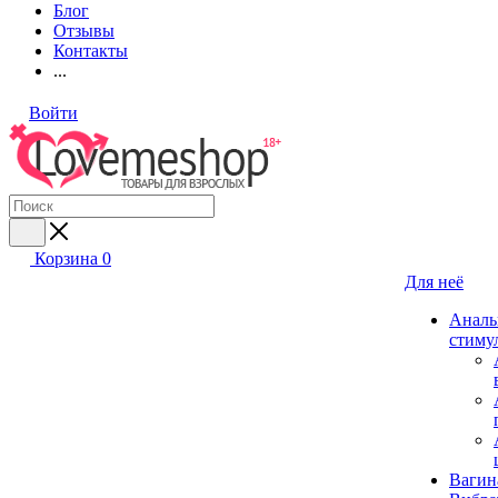
Блог
Отзывы
Контакты
...
Войти
Корзина
0
Для неё
Аналь
стиму
Вагин