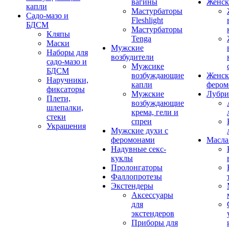
вагины
Женск
капли
Мастурбаторы
Садо-мазо и
Fleshlight
БДСМ
Мастурбаторы
Кляпы
Tenga
Маски
Мужские
Наборы для
возбудители
садо-мазо и
Мужсике
БДСМ
возбуждающие
Женск
Наручники,
капли
фером
фиксаторы
Мужские
Лубри
Плети,
возбуждающие
шлепалки,
крема, гели и
стеки
спреи
Украшения
Мужские духи с
феромонами
Масла
Надувные секс-
куклы
Пролонгаторы
Фаллопротезы
Экстендеры
Аксессуары
для
экстендеров
Приборы для