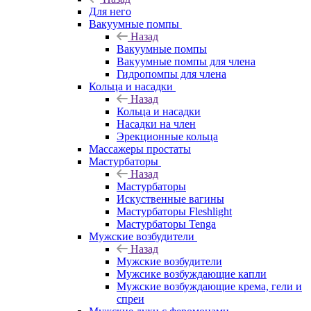
Для него
Вакуумные помпы
Назад
Вакуумные помпы
Вакуумные помпы для члена
Гидропомпы для члена
Кольца и насадки
Назад
Кольца и насадки
Насадки на член
Эрекционные кольца
Массажеры простаты
Мастурбаторы
Назад
Мастурбаторы
Искуственные вагины
Мастурбаторы Fleshlight
Мастурбаторы Tenga
Мужские возбудители
Назад
Мужские возбудители
Мужсике возбуждающие капли
Мужские возбуждающие крема, гели и
спреи