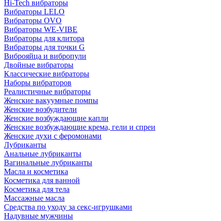
Hi-Tech вибраторы
Вибраторы LELO
Вибраторы OVO
Вибраторы WE-VIBE
Вибраторы для клитора
Вибраторы для точки G
Виброяйца и вибропули
Двойные вибраторы
Классические вибраторы
Наборы вибраторов
Реалистичные вибраторы
Женские вакуумные помпы
Женские возбудители
Женские возбуждающие капли
Женские возбуждающие крема, гели и спреи
Женские духи с феромонами
Лубриканты
Анальные лубриканты
Вагинальные лубриканты
Масла и косметика
Косметика для ванной
Косметика для тела
Массажные масла
Средства по уходу за секс-игрушками
Надувные мужчины