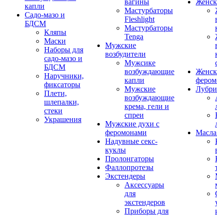
вагины
Женск
капли
Мастурбаторы
Садо-мазо и
Fleshlight
БДСМ
Мастурбаторы
Кляпы
Tenga
Маски
Мужские
Наборы для
возбудители
садо-мазо и
Мужсике
БДСМ
возбуждающие
Женск
Наручники,
капли
фером
фиксаторы
Мужские
Лубри
Плети,
возбуждающие
шлепалки,
крема, гели и
стеки
спреи
Украшения
Мужские духи с
феромонами
Масла
Надувные секс-
куклы
Пролонгаторы
Фаллопротезы
Экстендеры
Аксессуары
для
экстендеров
Приборы для