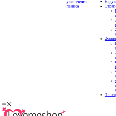
увеличения
Надув
пениса
Страп
Фалло
Элект