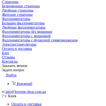
Страпоны
Безременные страпоны
Двойные страпоны
Женские страпоны
Фаллоимитаторы
Большие фаллоимитаторы
Двойные фаллоимитаторы
Фаллоимитаторы без мошонки
Фаллоимитаторы с мошонкой
Фаллоимитаторы с функцией семяизвержения
Электростимуляторы
Оплата и доставка
Блог
Отзывы
Контакты
Заказать звонок
Задать вопрос
Войти
Корзина
0
info@loveme-shop.com.ua
г. Киев
Оплата и доставка