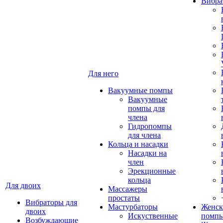
Вибра
Для него
Вакуумные помпы
Вакуумные
помпы для
члена
Гидропомпы
для члена
Кольца и насадки
Насадки на
член
Эрекционные
кольца
Для двоих
Массажеры
простаты
Вибраторы для
Мастурбаторы
Женск
двоих
Искуственные
помп
Возбуждающие