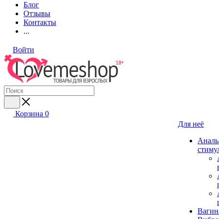
Блог
Отзывы
Контакты
...
Войти
Корзина
0
Для неё
Аналь
стиму
Вагин