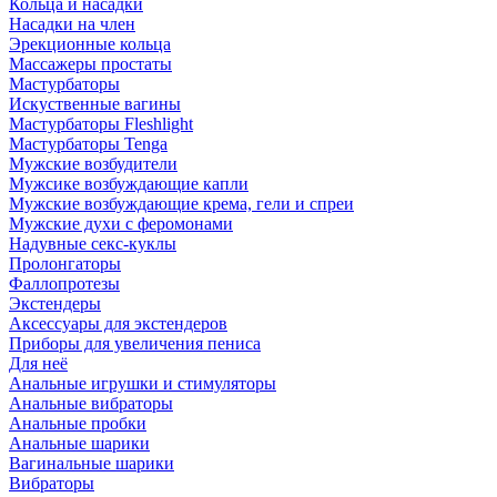
Кольца и насадки
Насадки на член
Эрекционные кольца
Массажеры простаты
Мастурбаторы
Искуственные вагины
Мастурбаторы Fleshlight
Мастурбаторы Tenga
Мужские возбудители
Мужсике возбуждающие капли
Мужские возбуждающие крема, гели и спреи
Мужские духи с феромонами
Надувные секс-куклы
Пролонгаторы
Фаллопротезы
Экстендеры
Аксессуары для экстендеров
Приборы для увеличения пениса
Для неё
Анальные игрушки и стимуляторы
Анальные вибраторы
Анальные пробки
Анальные шарики
Вагинальные шарики
Вибраторы