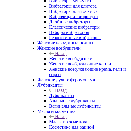
Вибраторы WE-VIBE
Вибраторы для клитора
Вибраторы для точки G
Виброяйца и вибропули
Двойные вибраторы
Классические вибраторы
Наборы вибраторов
Реалистичные вибраторы
Женские вакуумные помпы
Женские возбудители
Назад
Женские возбудители
Женские возбуждающие капли
Женские возбуждающие крема, гели и
спреи
Женские духи с феромонами
Лубриканты
Назад
Лубриканты
Анальные лубриканты
Вагинальные лубриканты
Масла и косметика
Назад
Масла и косметика
Косметика для ванной