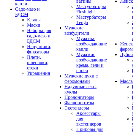
вагины
Женск
капли
Мастурбаторы
Садо-мазо и
Fleshlight
БДСМ
Мастурбаторы
Кляпы
Tenga
Маски
Мужские
Наборы для
возбудители
садо-мазо и
Мужсике
БДСМ
возбуждающие
Женск
Наручники,
капли
фером
фиксаторы
Мужские
Лубри
Плети,
возбуждающие
шлепалки,
крема, гели и
стеки
спреи
Украшения
Мужские духи с
феромонами
Масла
Надувные секс-
куклы
Пролонгаторы
Фаллопротезы
Экстендеры
Аксессуары
для
экстендеров
Приборы для