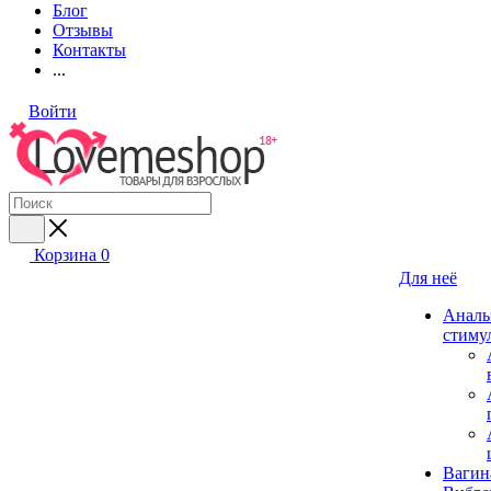
Блог
Отзывы
Контакты
...
Войти
Корзина
0
Для неё
Аналь
стиму
Вагин