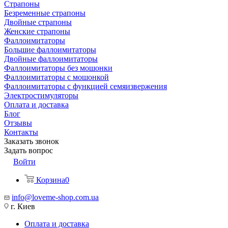
Страпоны
Безременные страпоны
Двойные страпоны
Женские страпоны
Фаллоимитаторы
Большие фаллоимитаторы
Двойные фаллоимитаторы
Фаллоимитаторы без мошонки
Фаллоимитаторы с мошонкой
Фаллоимитаторы с функцией семяизвержения
Электростимуляторы
Оплата и доставка
Блог
Отзывы
Контакты
Заказать звонок
Задать вопрос
Войти
Корзина
0
info@loveme-shop.com.ua
г. Киев
Оплата и доставка