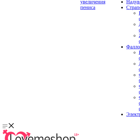
увеличения
Надув
пениса
Страп
Фалло
Элект