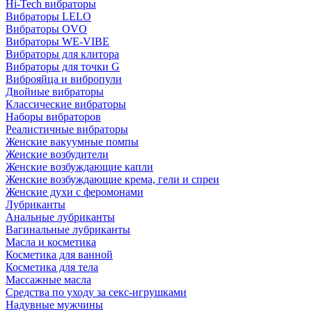
Hi-Tech вибраторы
Вибраторы LELO
Вибраторы OVO
Вибраторы WE-VIBE
Вибраторы для клитора
Вибраторы для точки G
Виброяйца и вибропули
Двойные вибраторы
Классические вибраторы
Наборы вибраторов
Реалистичные вибраторы
Женские вакуумные помпы
Женские возбудители
Женские возбуждающие капли
Женские возбуждающие крема, гели и спреи
Женские духи с феромонами
Лубриканты
Анальные лубриканты
Вагинальные лубриканты
Масла и косметика
Косметика для ванной
Косметика для тела
Массажные масла
Средства по уходу за секс-игрушками
Надувные мужчины