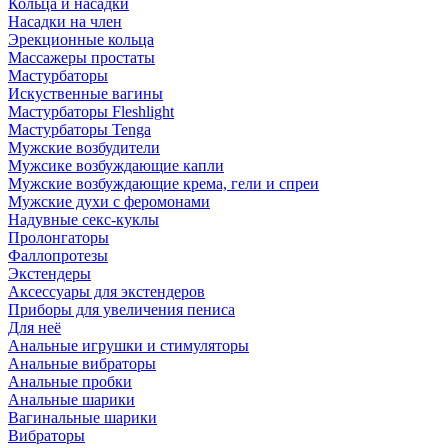
Кольца и насадки
Насадки на член
Эрекционные кольца
Массажеры простаты
Мастурбаторы
Искуственные вагины
Мастурбаторы Fleshlight
Мастурбаторы Tenga
Мужские возбудители
Мужсике возбуждающие капли
Мужские возбуждающие крема, гели и спреи
Мужские духи с феромонами
Надувные секс-куклы
Пролонгаторы
Фаллопротезы
Экстендеры
Аксессуары для экстендеров
Приборы для увеличения пениса
Для неё
Анальные игрушки и стимуляторы
Анальные вибраторы
Анальные пробки
Анальные шарики
Вагинальные шарики
Вибраторы