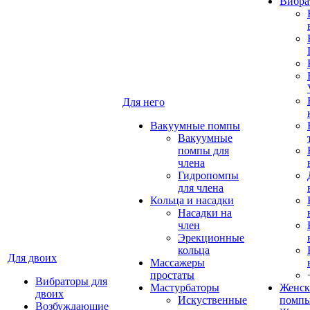
Вибра
Для него
Вакуумные помпы
Вакуумные
помпы для
члена
Гидропомпы
для члена
Кольца и насадки
Насадки на
член
Эрекционные
кольца
Для двоих
Массажеры
простаты
Вибраторы для
Мастурбаторы
Женск
двоих
Искуственные
помп
Возбуждающие