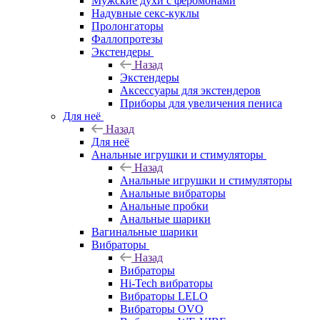
Мужские духи с феромонами
Надувные секс-куклы
Пролонгаторы
Фаллопротезы
Экстендеры
Назад
Экстендеры
Аксессуары для экстендеров
Приборы для увеличения пениса
Для неё
Назад
Для неё
Анальные игрушки и стимуляторы
Назад
Анальные игрушки и стимуляторы
Анальные вибраторы
Анальные пробки
Анальные шарики
Вагинальные шарики
Вибраторы
Назад
Вибраторы
Hi-Tech вибраторы
Вибраторы LELO
Вибраторы OVO