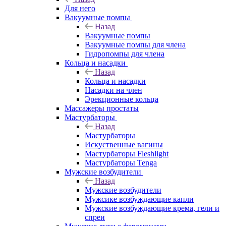
Для него
Вакуумные помпы
Назад
Вакуумные помпы
Вакуумные помпы для члена
Гидропомпы для члена
Кольца и насадки
Назад
Кольца и насадки
Насадки на член
Эрекционные кольца
Массажеры простаты
Мастурбаторы
Назад
Мастурбаторы
Искуственные вагины
Мастурбаторы Fleshlight
Мастурбаторы Tenga
Мужские возбудители
Назад
Мужские возбудители
Мужсике возбуждающие капли
Мужские возбуждающие крема, гели и
спреи