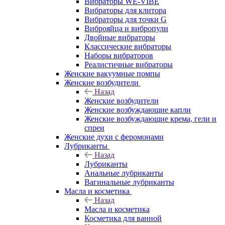
Вибраторы WE-VIBE
Вибраторы для клитора
Вибраторы для точки G
Виброяйца и вибропули
Двойные вибраторы
Классические вибраторы
Наборы вибраторов
Реалистичные вибраторы
Женские вакуумные помпы
Женские возбудители
Назад
Женские возбудители
Женские возбуждающие капли
Женские возбуждающие крема, гели и
спреи
Женские духи с феромонами
Лубриканты
Назад
Лубриканты
Анальные лубриканты
Вагинальные лубриканты
Масла и косметика
Назад
Масла и косметика
Косметика для ванной