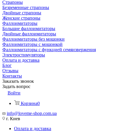
Страпоны
Безременные страпоны
Двойные страпоны
Женские страпоны
Фаллоимитаторы
Большие фаллоимитаторы
Двойные фаллоимитаторы
Фаллоимитаторы без мошонки
Фаллоимитаторы с мошонкой
Фаллоимитаторы с функцией семяизвержения
Электростимуляторы
Оплата и доставка
Блог
Отзывы
Контакты
Заказать звонок
Задать вопрос
Войти
Корзина
0
info@loveme-shop.com.ua
г. Киев
Оплата и доставка