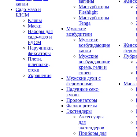
вагины
Женск
капли
Мастурбаторы
Садо-мазо и
Fleshlight
БДСМ
Мастурбаторы
Кляпы
Tenga
Маски
Мужские
Наборы для
возбудители
садо-мазо и
Мужсике
БДСМ
возбуждающие
Женск
Наручники,
капли
фером
фиксаторы
Мужские
Лубри
Плети,
возбуждающие
шлепалки,
крема, гели и
стеки
спреи
Украшения
Мужские духи с
феромонами
Масла
Надувные секс-
куклы
Пролонгаторы
Фаллопротезы
Экстендеры
Аксессуары
для
экстендеров
Приборы для