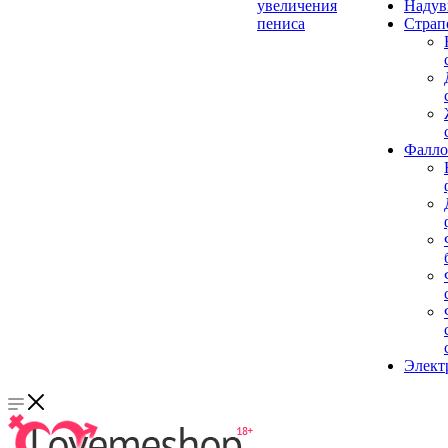
увеличения
Надув
пениса
Страп
Фалло
Элект