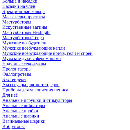
Кольца и насадки
Насадки на член
Эрекционные кольца
Массажеры простаты
Мастурбаторы
Искуственные вагины
Мастурбаторы Fleshlight
Мастурбаторы Tenga
Мужские возбудители
Мужсике возбуждающие капли
Мужские возбуждающие крема, гели и спреи
Мужские духи с феромонами
Надувные секс-куклы
Пролонгаторы
Фаллопротезы
Экстендеры
Аксессуары для экстендеров
Приборы для увеличения пениса
Для неё
Анальные игрушки и стимуляторы
Анальные вибраторы
Анальные пробки
Анальные шарики
Вагинальные шарики
Вибраторы