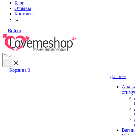
Блог
Отзывы
Контакты
...
Войти
Корзина
0
Для неё
Аналь
стиму
Вагин