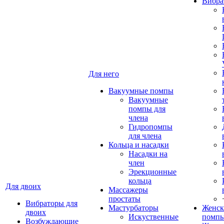
Вибра
Для него
Вакуумные помпы
Вакуумные
помпы для
члена
Гидропомпы
для члена
Кольца и насадки
Насадки на
член
Эрекционные
кольца
Для двоих
Массажеры
простаты
Вибраторы для
Мастурбаторы
Женск
двоих
Искуственные
помп
Возбуждающие