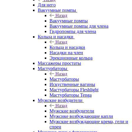
Для него
Вакуумные помпы
Назад
Вакуумные помпы
Вакуумные помпы для члена
Гидропомпы для члена
Кольца и насадки
Назад
Кольца и насадки
Насадки на член
Эрекционные кольца
Массажеры простаты
Мастурбаторы
Назад
Мастурбаторы
Искуственные вагины
Мастурбаторы Fleshlight
Мастурбаторы Tenga
Мужские возбудители
Назад
Мужские возбудители
Мужсике возбуждающие капли
Мужские возбуждающие крема, гели и
спреи