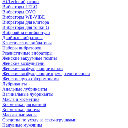
Hi-Tech вибраторы
Вибраторы LELO
Вибраторы OVO
Вибраторы WE-VIBE
Вибраторы для клитора
Вибраторы для точки G
Виброяйца и вибропули
Двойные вибраторы
Классические вибраторы
Наборы вибраторов
Реалистичные вибраторы
Женские вакуумные помпы
Женские возбудители
Женские возбуждающие капли
Женские возбуждающие крема, гели и спреи
Женские духи с феромонами
Лубриканты
Анальные лубриканты
Вагинальные лубриканты
Масла и косметика
Косметика для ванной
Косметика для тела
Массажные масла
Средства по уходу за секс-игрушками
Надувные мужчины