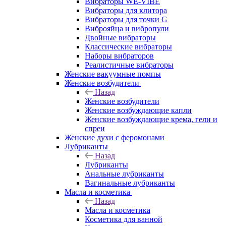
Вибраторы WE-VIBE
Вибраторы для клитора
Вибраторы для точки G
Виброяйца и вибропули
Двойные вибраторы
Классические вибраторы
Наборы вибраторов
Реалистичные вибраторы
Женские вакуумные помпы
Женские возбудители
Назад
Женские возбудители
Женские возбуждающие капли
Женские возбуждающие крема, гели и
спреи
Женские духи с феромонами
Лубриканты
Назад
Лубриканты
Анальные лубриканты
Вагинальные лубриканты
Масла и косметика
Назад
Масла и косметика
Косметика для ванной