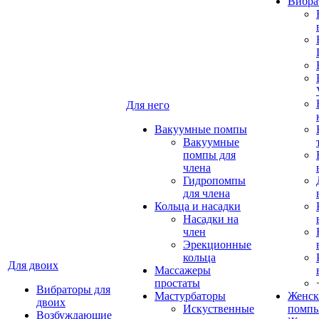
Вибра
Для него
Вакуумные помпы
Вакуумные
помпы для
члена
Гидропомпы
для члена
Кольца и насадки
Насадки на
член
Эрекционные
кольца
Для двоих
Массажеры
простаты
Вибраторы для
Мастурбаторы
Женск
двоих
Искуственные
помп
Возбуждающие