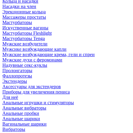
Кольца и насадки
Насадки на член
Эрекционные кольца
Массажеры простаты
Мастурбаторы
Искуственные вагины
Мастурбаторы Fleshlight
Мастурбаторы Tenga
Мужские возбудители
Мужсике возбуждающие капли
Мужские возбуждающие крема, гели и спреи
Мужские духи с феромонами
Надувные секс-куклы
Пролонгаторы
Фаллопротезы
Экстендеры
Аксессуары для экстендеров
Приборы для увеличения пениса
Для неё
Анальные игрушки и стимуляторы
Анальные вибраторы
Анальные пробки
Анальные шарики
Вагинальные шарики
Вибраторы