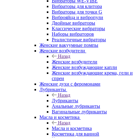
Вибраторы WE-VIBE
Вибраторы для клитора
Вибраторы для точки G
Виброяйца и вибропули
Двойные вибраторы
Классические вибраторы
Наборы вибраторов
Реалистичные вибраторы
Женские вакуумные помпы
Женские возбудители
Назад
Женские возбудители
Женские возбуждающие капли
Женские возбуждающие крема, гели и
спреи
Женские духи с феромонами
Лубриканты
Назад
Лубриканты
Анальные лубриканты
Вагинальные лубриканты
Масла и косметика
Назад
Масла и косметика
Косметика для ванной