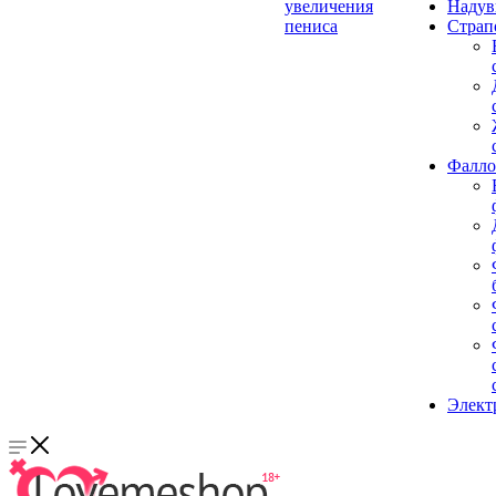
увеличения
Надув
пениса
Страп
Фалло
Элект