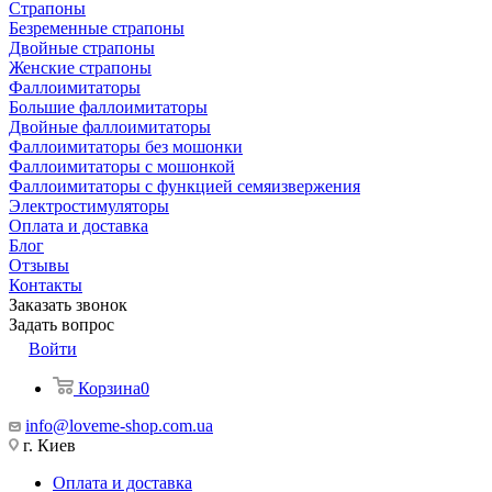
Страпоны
Безременные страпоны
Двойные страпоны
Женские страпоны
Фаллоимитаторы
Большие фаллоимитаторы
Двойные фаллоимитаторы
Фаллоимитаторы без мошонки
Фаллоимитаторы с мошонкой
Фаллоимитаторы с функцией семяизвержения
Электростимуляторы
Оплата и доставка
Блог
Отзывы
Контакты
Заказать звонок
Задать вопрос
Войти
Корзина
0
info@loveme-shop.com.ua
г. Киев
Оплата и доставка