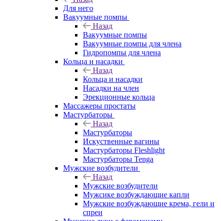
Для него
Вакуумные помпы
Назад
Вакуумные помпы
Вакуумные помпы для члена
Гидропомпы для члена
Кольца и насадки
Назад
Кольца и насадки
Насадки на член
Эрекционные кольца
Массажеры простаты
Мастурбаторы
Назад
Мастурбаторы
Искуственные вагины
Мастурбаторы Fleshlight
Мастурбаторы Tenga
Мужские возбудители
Назад
Мужские возбудители
Мужсике возбуждающие капли
Мужские возбуждающие крема, гели и
спреи