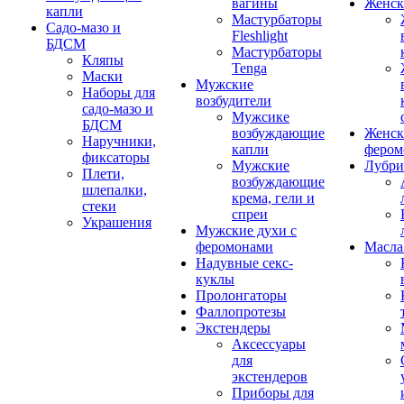
вагины
Женск
капли
Мастурбаторы
Садо-мазо и
Fleshlight
БДСМ
Мастурбаторы
Кляпы
Tenga
Маски
Мужские
Наборы для
возбудители
садо-мазо и
Мужсике
БДСМ
возбуждающие
Женск
Наручники,
капли
фером
фиксаторы
Мужские
Лубри
Плети,
возбуждающие
шлепалки,
крема, гели и
стеки
спреи
Украшения
Мужские духи с
феромонами
Масла
Надувные секс-
куклы
Пролонгаторы
Фаллопротезы
Экстендеры
Аксессуары
для
экстендеров
Приборы для