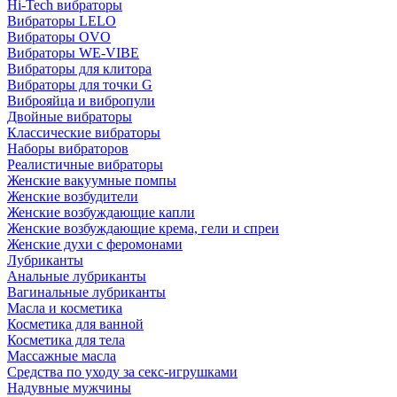
Hi-Tech вибраторы
Вибраторы LELO
Вибраторы OVO
Вибраторы WE-VIBE
Вибраторы для клитора
Вибраторы для точки G
Виброяйца и вибропули
Двойные вибраторы
Классические вибраторы
Наборы вибраторов
Реалистичные вибраторы
Женские вакуумные помпы
Женские возбудители
Женские возбуждающие капли
Женские возбуждающие крема, гели и спреи
Женские духи с феромонами
Лубриканты
Анальные лубриканты
Вагинальные лубриканты
Масла и косметика
Косметика для ванной
Косметика для тела
Массажные масла
Средства по уходу за секс-игрушками
Надувные мужчины