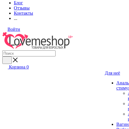
Блог
Отзывы
Контакты
...
Войти
Корзина
0
Для неё
Аналь
стиму
Вагин