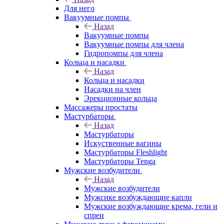
Для него
Вакуумные помпы
Назад
Вакуумные помпы
Вакуумные помпы для члена
Гидропомпы для члена
Кольца и насадки
Назад
Кольца и насадки
Насадки на член
Эрекционные кольца
Массажеры простаты
Мастурбаторы
Назад
Мастурбаторы
Искуственные вагины
Мастурбаторы Fleshlight
Мастурбаторы Tenga
Мужские возбудители
Назад
Мужские возбудители
Мужсике возбуждающие капли
Мужские возбуждающие крема, гели и
спреи