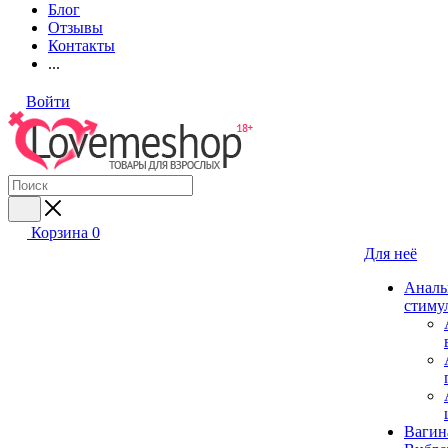
Блог
Отзывы
Контакты
...
Войти
Корзина
0
Для неё
Аналь
стиму
Вагин