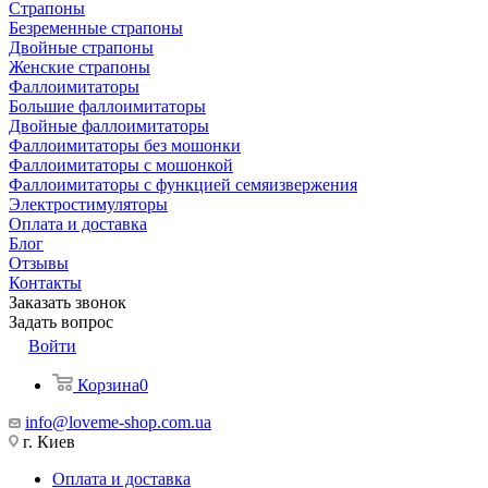
Страпоны
Безременные страпоны
Двойные страпоны
Женские страпоны
Фаллоимитаторы
Большие фаллоимитаторы
Двойные фаллоимитаторы
Фаллоимитаторы без мошонки
Фаллоимитаторы с мошонкой
Фаллоимитаторы с функцией семяизвержения
Электростимуляторы
Оплата и доставка
Блог
Отзывы
Контакты
Заказать звонок
Задать вопрос
Войти
Корзина
0
info@loveme-shop.com.ua
г. Киев
Оплата и доставка