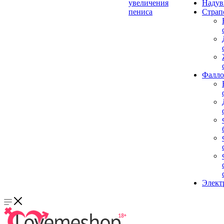
увеличения
Надув
пениса
Страп
Фалло
Элект