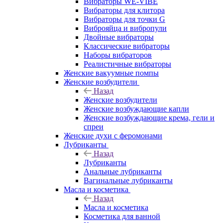
Вибраторы WE-VIBE
Вибраторы для клитора
Вибраторы для точки G
Виброяйца и вибропули
Двойные вибраторы
Классические вибраторы
Наборы вибраторов
Реалистичные вибраторы
Женские вакуумные помпы
Женские возбудители
Назад
Женские возбудители
Женские возбуждающие капли
Женские возбуждающие крема, гели и
спреи
Женские духи с феромонами
Лубриканты
Назад
Лубриканты
Анальные лубриканты
Вагинальные лубриканты
Масла и косметика
Назад
Масла и косметика
Косметика для ванной