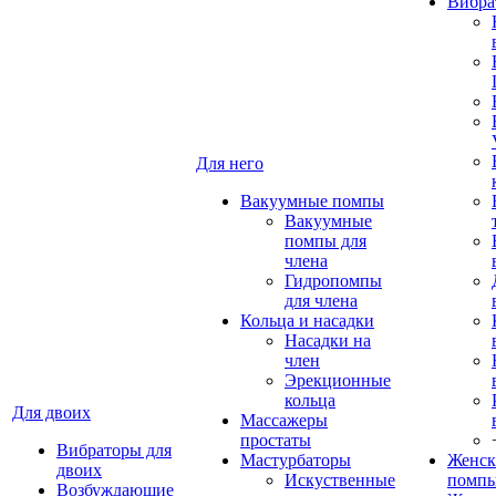
Вибра
Для него
Вакуумные помпы
Вакуумные
помпы для
члена
Гидропомпы
для члена
Кольца и насадки
Насадки на
член
Эрекционные
кольца
Для двоих
Массажеры
простаты
Вибраторы для
Мастурбаторы
Женск
двоих
Искуственные
помп
Возбуждающие