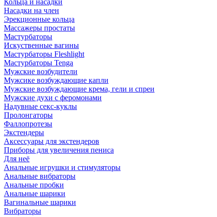
Кольца и насадки
Насадки на член
Эрекционные кольца
Массажеры простаты
Мастурбаторы
Искуственные вагины
Мастурбаторы Fleshlight
Мастурбаторы Tenga
Мужские возбудители
Мужсике возбуждающие капли
Мужские возбуждающие крема, гели и спреи
Мужские духи с феромонами
Надувные секс-куклы
Пролонгаторы
Фаллопротезы
Экстендеры
Аксессуары для экстендеров
Приборы для увеличения пениса
Для неё
Анальные игрушки и стимуляторы
Анальные вибраторы
Анальные пробки
Анальные шарики
Вагинальные шарики
Вибраторы