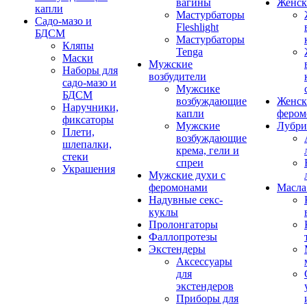
вагины
Женск
капли
Мастурбаторы
Садо-мазо и
Fleshlight
БДСМ
Мастурбаторы
Кляпы
Tenga
Маски
Мужские
Наборы для
возбудители
садо-мазо и
Мужсике
БДСМ
возбуждающие
Женск
Наручники,
капли
фером
фиксаторы
Мужские
Лубри
Плети,
возбуждающие
шлепалки,
крема, гели и
стеки
спреи
Украшения
Мужские духи с
феромонами
Масла
Надувные секс-
куклы
Пролонгаторы
Фаллопротезы
Экстендеры
Аксессуары
для
экстендеров
Приборы для