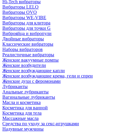
Hi-Tech вибраторы
Вибраторы LELO
Вибраторы OVO
Вибраторы WE-VIBE
Вибраторы для клитора
Вибраторы для точки G
Виброяйца и вибропули
Двойные вибраторы
Классические вибраторы
Наборы вибраторов
Реалистичные вибраторы
Женские вакуумные помпы
Женские возбудители
Женские возбуждающие капли
Женские возбуждающие крема, гели и спреи
Женские духи с феромонами
Лубриканты
Анальные лубриканты
Вагинальные лубриканты
Масла и косметика
Косметика для ванной
Косметика для тела
Массажные масла
Средства по уходу за секс-игрушками
Надувные мужчины