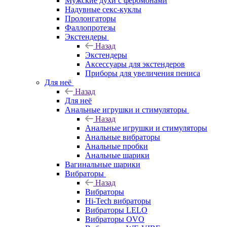
Мужские духи с феромонами
Надувные секс-куклы
Пролонгаторы
Фаллопротезы
Экстендеры
Назад
Экстендеры
Аксессуары для экстендеров
Приборы для увеличения пениса
Для неё
Назад
Для неё
Анальные игрушки и стимуляторы
Назад
Анальные игрушки и стимуляторы
Анальные вибраторы
Анальные пробки
Анальные шарики
Вагинальные шарики
Вибраторы
Назад
Вибраторы
Hi-Tech вибраторы
Вибраторы LELO
Вибраторы OVO